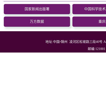
国家新闻出版署
中国科学技术
万方数据
重庆
地址:中国•锦州 凌河区松坡路三段40号 Address: No.40，
邮编:121001 电