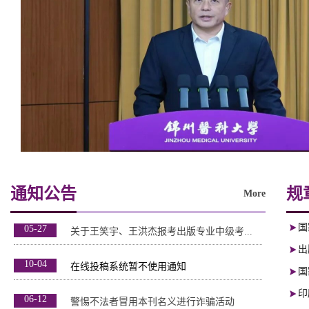
通知公告
规
More
国
05-27
关于王笑宇、王洪杰报考出版专业中级考...
出
10-04
在线投稿系统暂不使用通知
国
印
06-12
警惕不法者冒用本刊名义进行诈骗活动